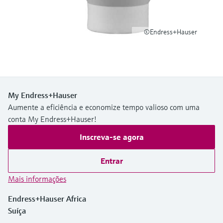
Medição de nível com pressão
do processo para tomada de
Tecnologia Memosens
Device Viewer
decisões
Comprar tudo
©Endress+Hauser
Find product-specific information and
Comprar tudo
documentation
Spare parts finder
Find spare parts by product root, order code,
or serial number
My Endress+Hauser
Aumente a eficiência e economize tempo valioso com uma
conta My Endress+Hauser!
Inscreva-se agora
Entrar
Mais informações
Endress+Hauser Africa
Suíça