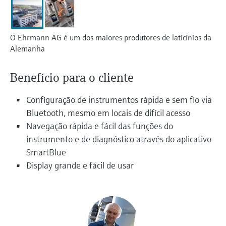
Medição de nível com pressão
do processo para tomada de
Tecnologia Memosens
Device Viewer
decisões
Comprar tudo
Find product-specific information and
O Ehrmann AG é um dos maiores produtores de laticínios da
Comprar tudo
documentation
Alemanha
Spare parts finder
Benefício para o cliente
Find spare parts by product root, order code,
or serial number
Configuração de instrumentos rápida e sem fio via
Bluetooth, mesmo em locais de difícil acesso
Navegação rápida e fácil das funções do
instrumento e de diagnóstico através do aplicativo
SmartBlue
Display grande e fácil de usar