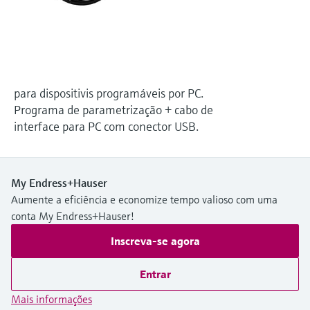
Medição de nível com pressão
do processo para tomada de
Tecnologia Memosens
Device Viewer
decisões
Comprar tudo
Find product-specific information and
Comprar tudo
documentation
para dispositivis programáveis por PC.
Spare parts finder
Programa de parametrização + cabo de
Find spare parts by product root, order code,
interface para PC com conector USB.
or serial number
My Endress+Hauser
Aumente a eficiência e economize tempo valioso com uma
conta My Endress+Hauser!
Inscreva-se agora
Entrar
Mais informações