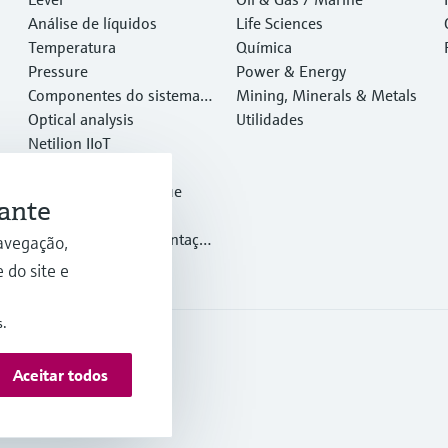
Análise de líquidos
Life Sciences
Temperatura
Química
Pressure
Power & Energy
Componentes do sistema e
Mining, Minerals & Metals
gerenciadores de dados
Optical analysis
Utilidades
Netilion IIoT
Software
Produtos em destaque
ante
Ferramentas
Serviços de instrumentaçã
avegação,
o
 do site e
s.
Aceitar todos
ormation