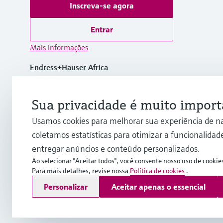
Inscreva-se agora
Entrar
Mais informações
Endress+Hauser Africa
Suíça
Sua privacidade é muito import
+41 61 715 81 00
Usamos cookies para melhorar sua experiência de n
coletamos estatísticas para otimizar a funcionalidade
info.int@endress.com
entregar anúncios e conteúdo personalizados.
Ao selecionar "Aceitar todos", você consente nosso uso de cookie
Para mais detalhes, revise nossa
Política de cookies
.
Copyright © Endress+Hauser Group Services AG
Personalizar
Aceitar apenas o essencial
Imprint
Termos de Utilização
Proteção de dados
Legal Inf