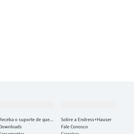
Suporte
Empresa
Receba o suporte de que v
Sobre a Endress+Hauser
ocê precisa, rapidamente!
Downloads
Fale Conosco
Ferramentas
Carreiras