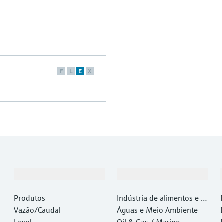
F
L
E
X
Produtos e serviços
Indústrias
Produtos
Indústria de alimentos e b
Vazão/Caudal
ebidas
Águas e Meio Ambiente
Level
Oil & Gas / Marine