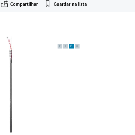
Compartilhar
Guardar na lista
F
L
E
X