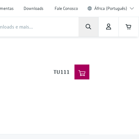
amentas
Downloads
Fale Conosco
África (Português)
TU111