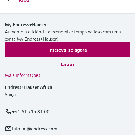
Medição de nível com pressão
do processo para tomada de
Tecnologia Memosens
Device Viewer
decisões
Comprar tudo
Find product-specific information and
My Endress+Hauser
Comprar tudo
documentation
Aumente a eficiência e economize tempo valioso com uma
conta My Endress+Hauser!
Spare parts finder
Find spare parts by product root, order code,
Inscreva-se agora
or serial number
Entrar
Mais informações
Endress+Hauser Africa
Suíça
+41 61 715 81 00
info.int@endress.com