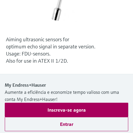
Medição de nível com pressão
do processo para tomada de
Tecnologia Memosens
Device Viewer
decisões
Comprar tudo
Find product-specific information and
Comprar tudo
documentation
Aiming ultrasonic sensors for
Spare parts finder
optimum echo signal in separate version.
Find spare parts by product root, order code,
Usage: FDU-sensors.
or serial number
Also for use in ATEX II 1/2D.
My Endress+Hauser
Aumente a eficiência e economize tempo valioso com uma
conta My Endress+Hauser!
Inscreva-se agora
Entrar