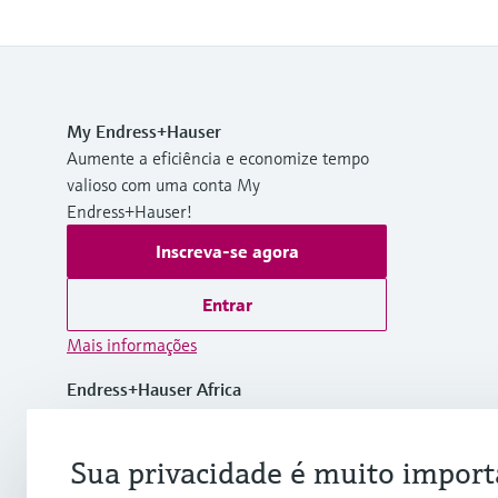
My Endress+Hauser
Aumente a eficiência e economize tempo
valioso com uma conta My
Endress+Hauser!
Inscreva-se agora
Entrar
Mais informações
Endress+Hauser Africa
Suíça
Sua privacidade é muito import
+41 61 715 81 00