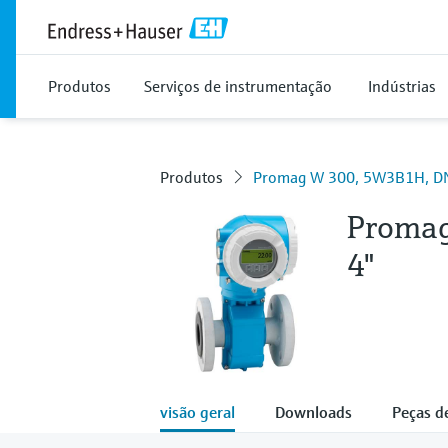
Produtos
Serviços de instrumentação
Indústrias
Produtos
Promag W 300, 5W3B1H, D
Proma
4"
visão geral
Downloads
Peças d