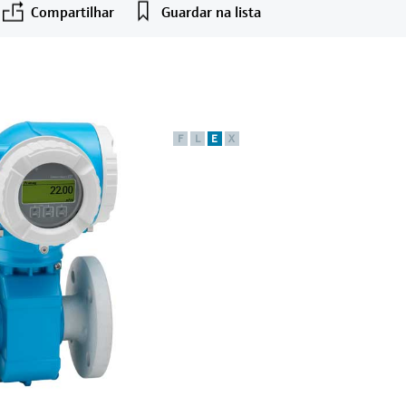
Compartilhar
Guardar na lista
F
L
E
X