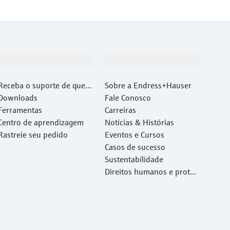
Suporte
Empresa
Receba o suporte de que v
Sobre a Endress+Hauser
ocê precisa, rapidamente!
Downloads
Fale Conosco
Ferramentas
Carreiras
Centro de aprendizagem
Notícias & Histórias
Rastreie seu pedido
Eventos e Cursos
Casos de sucesso
Sustentabilidade
Direitos humanos e proteç
ão ambiental