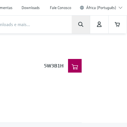
amentas
Downloads
Fale Conosco
África (Português)
5W3B1H