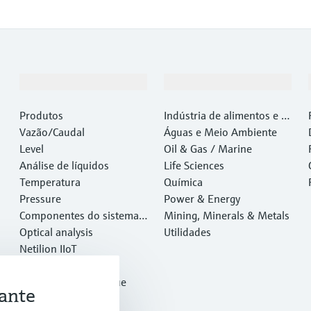
Produtos e serviços
Indústrias
Produtos
Indústria de alimentos e b
Vazão/Caudal
ebidas
Águas e Meio Ambiente
Level
Oil & Gas / Marine
Análise de líquidos
Life Sciences
Temperatura
Química
Pressure
Power & Energy
Componentes do sistema e
Mining, Minerals & Metals
gerenciadores de dados
Optical analysis
Utilidades
Netilion IIoT
Software
Produtos em destaque
ante
Ferramentas