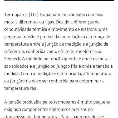
Medição de nível com pressão
do processo para tomada de
Tecnologia Memosens
Device Viewer
decisões
Termopares (TCs) trabalham em conexão com dois
Comprar tudo
Find product-specific information and
metais diferentes ou ligas. Devido a diferenças de
Comprar tudo
documentation
condutividade térmica e movimento de elétrons, uma
Spare parts finder
pequena tensão é produzida em relação à diferença de
Find spare parts by product root, order code,
temperatura entre a junção de medição e a junção de
or serial number
referência, conhecida como efeito termoelétrico ou
Seebeck. A medição ou junção quente é onde os metais
são soldados e a junção ou junção fria é onde a tensão é
medida. Como a medição é diferenciada, a temperatura
da junção fria deve ser conhecida para determinar a
temperatura real.
A tensão produzida pelos termopares é muito pequena,
exigindo componentes eletrônicos precisos no
transmissor de temperatura. Pares padronizados de