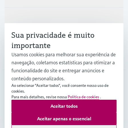
Indústrias
Sua privacidade é muito
Suporte
importante
Usamos cookies para melhorar sua experiência de
Empresa
navegação, coletamos estatísticas para otimizar a
funcionalidade do site e entregar anúncios e
conteúdo personalizados.
Ao selecionar "Aceitar todos", você consente nosso uso de
AFS
•
Português
cookies.
Para mais detalhes, revise nossa
Política de cookies
.
Aceitar todos
Copyright © Endress+Hauser Group Services AG
Imprint
Termos de Utilização
Proteção de dados
Aceitar apenas o essencial
Legal Information