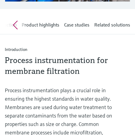
Medição de nível com pressão
do processo para tomada de
Tecnologia Memosens
Device Viewer
decisões
Comprar tudo
Find product-specific information and
oduction
Product highlights
Case studies
Related solutions
Comprar tudo
documentation
Spare parts finder
Find spare parts by product root, order code,
Introduction
or serial number
Process instrumentation for
membrane filtration
Process instrumentation plays a crucial role in
ensuring the highest standards in water quality.
Membranes are used during water treatment to
separate contaminants from the water based on
properties such as size or charge. Common
membrane processes include microfiltration,