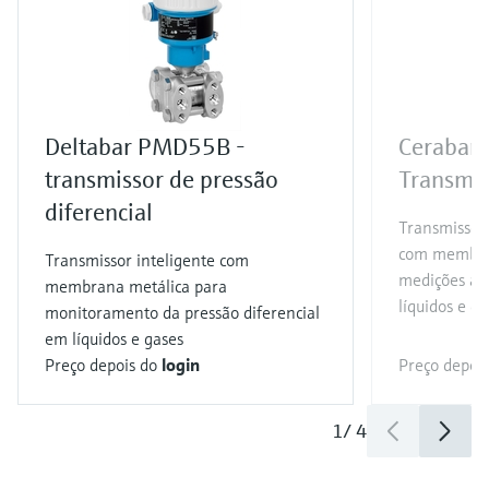
Deltabar PMD55B -
Cerabar
transmissor de pressão
Transmis
diferencial
Transmissor 
com membra
Transmissor inteligente com
medições al
membrana metálica para
líquidos e ga
monitoramento da pressão diferencial
em líquidos e gases
Preço depois do
login
Preço depoi
1
/
4