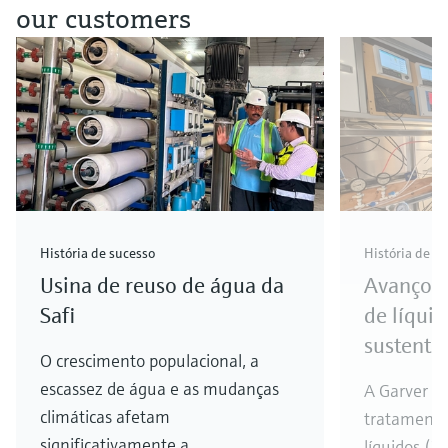
our customers
História de sucesso
História de s
Usina de reuso de água da
Avanços 
Safi
de líqui
sustenta
O crescimento populacional, a
escassez de água e as mudanças
A Garver co
climáticas afetam
tratamento
significativamente a
líquidos (Z