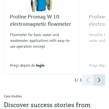
Proline Promag W 10
Proline
electromagnetic flowmeter
electrom
Flowmeter for basic water and
Versatile st
wastewater applications with easy-to-
water and w
use operation concept
Preço depois do
login
Preço depoi
1
/
3
Case studies
Discover success stories from