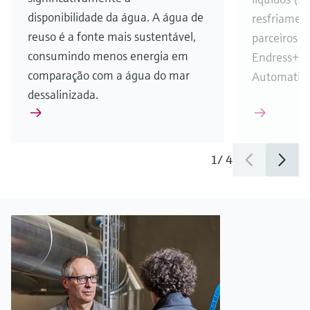
disponibilidade da água. A água de
resfriamen
reuso é a fonte mais sustentável,
parceiros c
consumindo menos energia em
Endress+Ha
comparação com a água do mar
Automatio
dessalinizada.
1
/
4