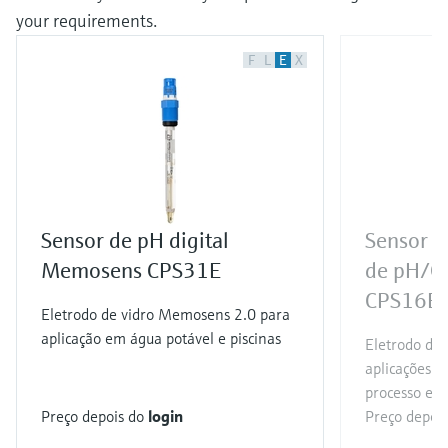
your requirements.
F
L
E
X
Sensor de pH digital
Sensor d
Memosens CPS31E
de pH/O
CPS16E
Eletrodo de vidro Memosens 2.0 para
aplicação em água potável e piscinas
Eletrodo de
aplicações c
processo e á
Preço depois do
login
Preço depoi