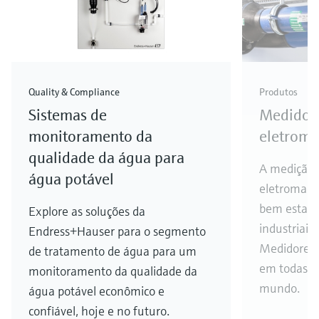
Quality & Compliance
Produtos
Sistemas de
Medidore
monitoramento da
eletroma
qualidade da água para
A medição 
água potável
eletromagn
bem estabe
Explore as soluções da
industriais
Endress+Hauser para o segmento
Medidores 
de tratamento de água para um
em todas as
monitoramento da qualidade da
mundo.
água potável econômico e
confiável, hoje e no futuro.