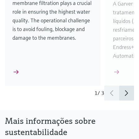
membrane filtration plays a crucial
A Garver co
role in ensuring the highest water
tratamento
quality. The operational challenge
líquidos (Z
is to avoid fouling, blockage and
resfriamen
damage to the membranes.
parceiros c
Endress+Ha
Automatio
1
/
3
Mais informações sobre
sustentabilidade