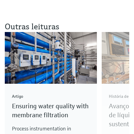
Outras leituras
Artigo
História de s
Ensuring water quality with
Avanços 
membrane filtration
de líqui
sustenta
Process instrumentation in