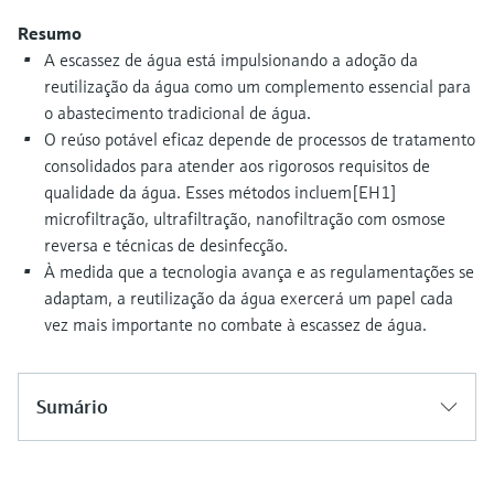
Medição de nível com pressão
do processo para tomada de
Resumo
Tecnologia Memosens
Device Viewer
decisões
A escassez de água está impulsionando a adoção da
Comprar tudo
Find product-specific information and
reutilização da água como um complemento essencial para
Comprar tudo
documentation
o abastecimento tradicional de água.
O reúso potável eficaz depende de processos de tratamento
Spare parts finder
consolidados para atender aos rigorosos requisitos de
Find spare parts by product root, order code,
qualidade da água. Esses métodos incluem[EH1]
or serial number
microfiltração, ultrafiltração, nanofiltração com osmose
reversa e técnicas de desinfecção.
À medida que a tecnologia avança e as regulamentações se
adaptam, a reutilização da água exercerá um papel cada
vez mais importante no combate à escassez de água.
Sumário