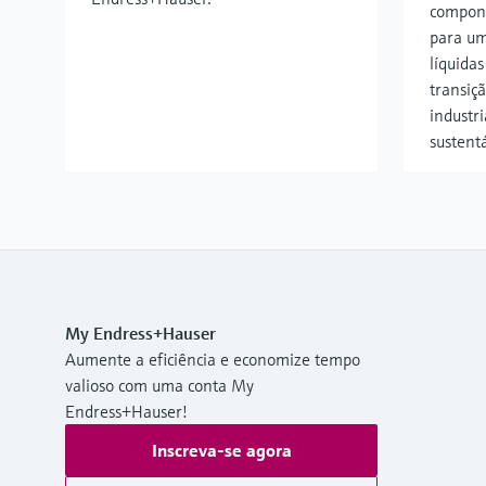
compon
para u
líquida
transiç
industr
sustentá
My Endress+Hauser
Aumente a eficiência e economize tempo
valioso com uma conta My
Endress+Hauser!
Inscreva-se agora