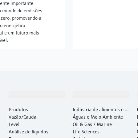
ente importante
m mundo de emissões
s zero, promovendo a
ão energética
ial e um futuro mais
vel.
Produtos e serviços
Indústrias
Produtos
Indústria de alimentos e b
Vazão/Caudal
ebidas
Águas e Meio Ambiente
Level
Oil & Gas / Marine
Análise de líquidos
Life Sciences