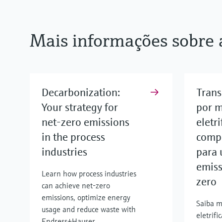
Mais informações sobre 
Decarbonization:
Trans
Your strategy for
por m
net-zero emissions
eletr
in the process
comp
industries
para
emiss
Learn how process industries
zero
can achieve net-zero
emissions, optimize energy
Saiba m
usage and reduce waste with
eletrif
Endress+Hauser.