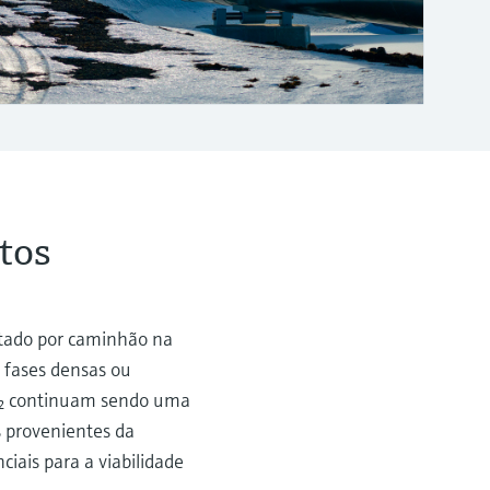
tos
rtado por caminhão na
m fases densas ou
CO₂ continuam sendo uma
s provenientes da
iais para a viabilidade