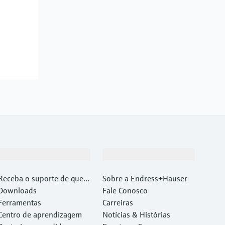
Suporte
Empresa
Receba o suporte de que v
Sobre a Endress+Hauser
ocê precisa, rapidamente!
Downloads
Fale Conosco
Ferramentas
Carreiras
Centro de aprendizagem
Notícias & Histórias