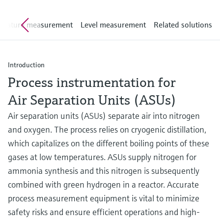
Medição de nível com pressão
do processo para tomada de
Tecnologia Memosens
Device Viewer
erature measurement
Level measurement
Related solutions
decisões
Comprar tudo
Find product-specific information and
Comprar tudo
documentation
Introduction
Spare parts finder
Process instrumentation for
Find spare parts by product root, order code,
or serial number
Air Separation Units (ASUs)
Air separation units (ASUs) separate air into nitrogen
and oxygen. The process relies on cryogenic distillation,
which capitalizes on the different boiling points of these
gases at low temperatures. ASUs supply nitrogen for
ammonia synthesis and this nitrogen is subsequently
combined with green hydrogen in a reactor. Accurate
process measurement equipment is vital to minimize
safety risks and ensure efficient operations and high-