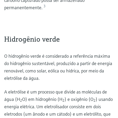
carbono capturado possa ser armazenado
3
permanentemente.
Hidrogênio verde
O hidrogênio verde é considerado a referência máxima
do hidrogênio sustentável, produzido a partir de energia
renovável, como solar, eólica ou hídrica, por meio da
eletrólise da água.
A eletrólise é um processo que divide as moléculas de
água (H
O) em hidrogênio (H
) e oxigênio (O
) usando
2
2
2
energia elétrica. Um eletrolisador consiste em dois
eletrodos (um ânodo e um cátodo) e um eletrólito, que