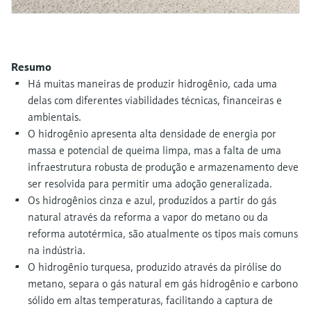
Medição de nível com pressão
do processo para tomada de
Tecnologia Memosens
Device Viewer
decisões
Comprar tudo
Find product-specific information and
Comprar tudo
documentation
Resumo
Há muitas maneiras de produzir hidrogênio, cada uma
Spare parts finder
delas com diferentes viabilidades técnicas, financeiras e
Find spare parts by product root, order code,
ambientais.
or serial number
O hidrogênio apresenta alta densidade de energia por
massa e potencial de queima limpa, mas a falta de uma
infraestrutura robusta de produção e armazenamento deve
ser resolvida para permitir uma adoção generalizada.
Os hidrogênios cinza e azul, produzidos a partir do gás
natural através da reforma a vapor do metano ou da
reforma autotérmica, são atualmente os tipos mais comuns
na indústria.
O hidrogênio turquesa, produzido através da pirólise do
metano, separa o gás natural em gás hidrogênio e carbono
sólido em altas temperaturas, facilitando a captura de