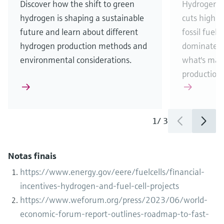
Discover how the shift to green
Hydrogen's
hydrogen is shaping a sustainable
cuts highli
future and learn about different
fossil fuel-
hydrogen production methods and
dominates.
environmental considerations.
what's maki
production 
1
/
3
Notas finais
https://www.energy.gov/eere/fuelcells/financial-
incentives-hydrogen-and-fuel-cell-projects
https://www.weforum.org/press/2023/06/world-
economic-forum-report-outlines-roadmap-to-fast-