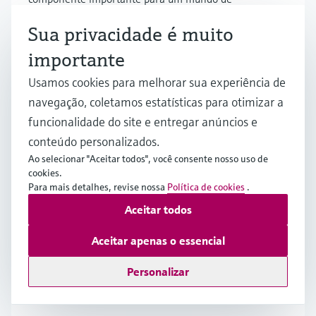
emissões líquidas zero, promovendo a transição
Sua privacidade é muito
energética industrial e um futuro mais
sustentável.
importante
Usamos cookies para melhorar sua experiência de
navegação, coletamos estatísticas para otimizar a
Decarbonization: Your strategy for
funcionalidade do site e entregar anúncios e
net-zero emissions in the process
conteúdo personalizados.
industries
Ao selecionar "Aceitar todos", você consente nosso uso de
cookies.
Learn how process industries can achieve net-
Para mais detalhes, revise nossa
Política de cookies
.
zero emissions, optimize energy usage and
Aceitar todos
reduce waste with Endress+Hauser.
Aceitar apenas o essencial
Uma base para a descarbonização
Personalizar
industrial