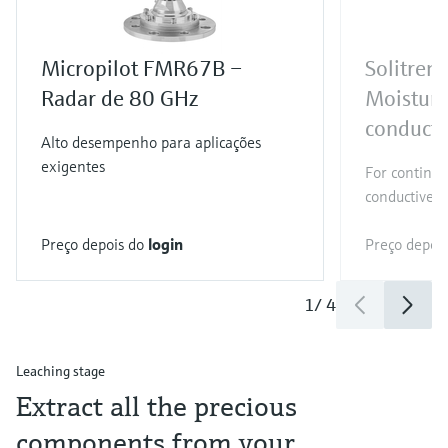
Micropilot FMR67B –
Solitre
Radar de 80 GHz
Moistur
conducti
Alto desempenho para aplicações
exigentes
For continuo
conductive bu
Preço depois do
login
Preço depoi
1
/
4
Leaching stage
Extract all the precious
components from your