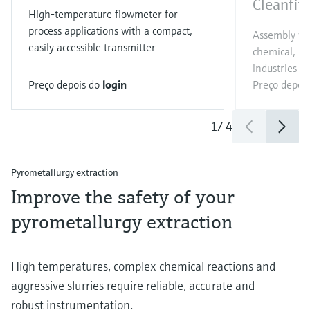
Cleanfit
High-temperature flowmeter for
process applications with a compact,
Assembly wit
easily accessible transmitter
chemical, p
industries
Preço depois do
login
Preço depoi
1
/
4
Pyrometallurgy extraction
Improve the safety of your
pyrometallurgy extraction
High temperatures, complex chemical reactions and
aggressive slurries require reliable, accurate and
robust instrumentation.