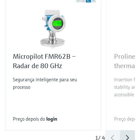
F
L
E
X
Micropilot FMR62B –
Proline 
Radar de 80 GHz
thermal 
Segurança inteligente para seu
Insertion fl
processo
stability and
accessible t
Preço depois do
login
Preço depoi
1
/
4