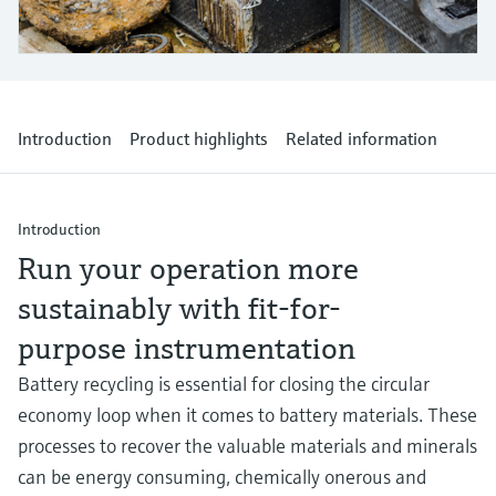
Medição de nível com pressão
do processo para tomada de
Tecnologia Memosens
Device Viewer
decisões
Comprar tudo
Find product-specific information and
Comprar tudo
documentation
Introduction
Product highlights
Related information
Spare parts finder
Find spare parts by product root, order code,
or serial number
Introduction
Run your operation more
sustainably with fit-for-
purpose instrumentation
Battery recycling is essential for closing the circular
economy loop when it comes to battery materials. These
processes to recover the valuable materials and minerals
can be energy consuming, chemically onerous and