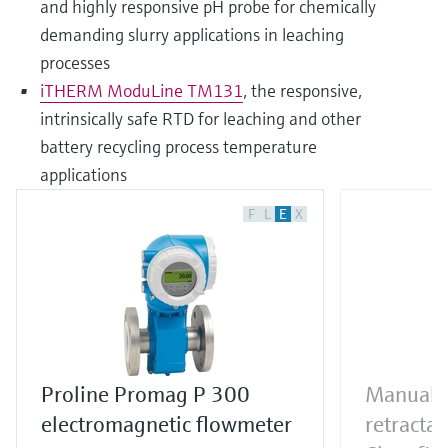
and highly responsive pH probe for chemically
demanding slurry applications in leaching
processes
iTHERM ModuLine TM131
, the responsive,
intrinsically safe RTD for leaching and other
battery recycling process temperature
applications
F
L
E
X
Proline Promag P 300
Manual o
electromagnetic flowmeter
retracta