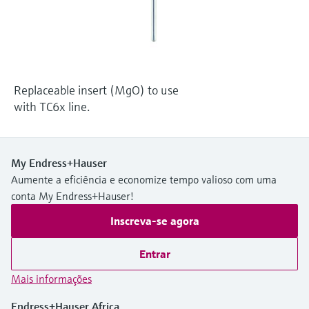
Medição de nível com pressão
do processo para tomada de
Tecnologia Memosens
Device Viewer
decisões
Comprar tudo
Find product-specific information and
Comprar tudo
documentation
Replaceable insert (MgO) to use
Spare parts finder
with TC6x line.
Find spare parts by product root, order code,
or serial number
My Endress+Hauser
Aumente a eficiência e economize tempo valioso com uma
conta My Endress+Hauser!
Inscreva-se agora
Entrar
Mais informações
Endress+Hauser Africa