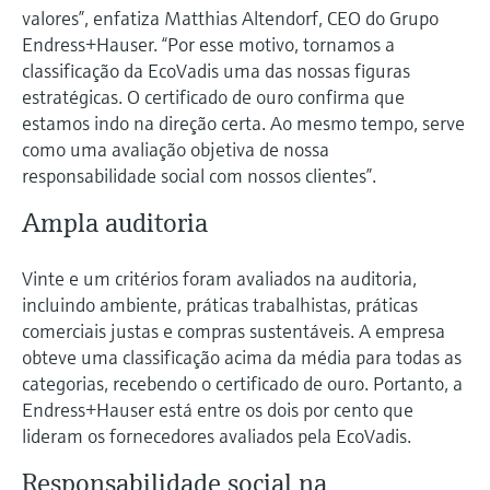
Medição de nível com pressão
valores”, enfatiza Matthias Altendorf, CEO do Grupo
do processo para tomada de
Tecnologia Memosens
Endress+Hauser. “Por esse motivo, tornamos a
Device Viewer
decisões
Comprar tudo
classificação da EcoVadis uma das nossas figuras
Find product-specific information and
Comprar tudo
estratégicas. O certificado de ouro confirma que
documentation
estamos indo na direção certa. Ao mesmo tempo, serve
Spare parts finder
como uma avaliação objetiva de nossa
responsabilidade social com nossos clientes”.
Find spare parts by product root, order code,
or serial number
Ampla auditoria
Vinte e um critérios foram avaliados na auditoria,
incluindo ambiente, práticas trabalhistas, práticas
comerciais justas e compras sustentáveis. A empresa
obteve uma classificação acima da média para todas as
categorias, recebendo o certificado de ouro. Portanto, a
Endress+Hauser está entre os dois por cento que
lideram os fornecedores avaliados pela EcoVadis.
Responsabilidade social na